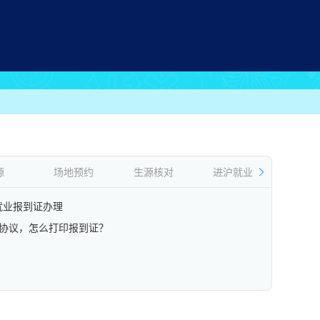
源
场地预约
生源核对
进沪就业
违约
消就业报到证办理
协议，怎么打印报到证？