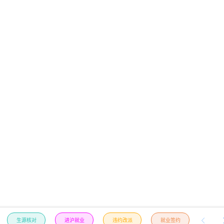
生源核对
进沪就业
违约改派
就业签约
推荐