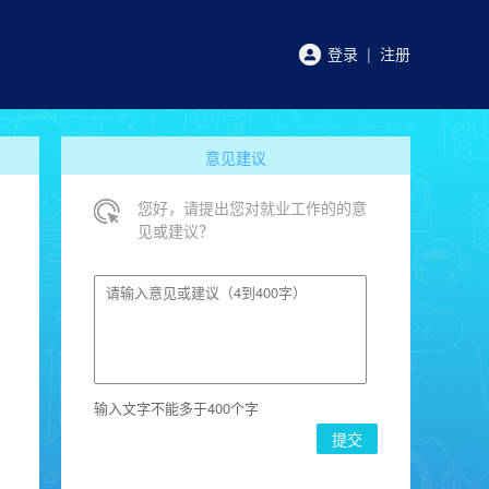
登录
|
注册
意见建议
您好，请提出您对就业工作的的意
见或建议？
改派
就业签约
推荐表
选调生
基层就
输入文字不能多于
400
个字
提交