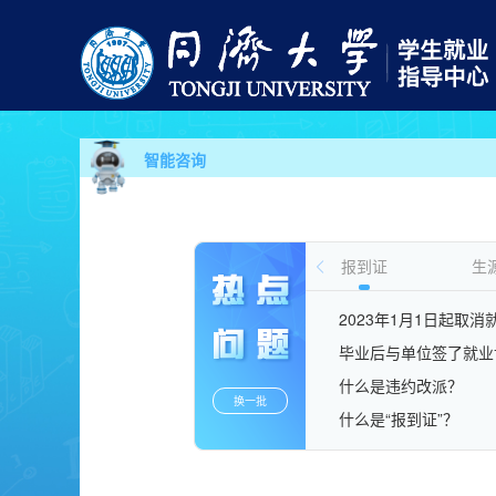
智能咨询
报到证
生
2023年1月1日起取
毕业后与单位签了就业
什么是违约改派？
换一批
什么是“报到证”？